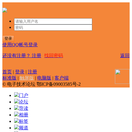
登录
使用QQ帐号登录
还没有注册？
注册
找回密码
返回
首页
|
登录
|
注册
标准版
|
触屏版
|
电脑版
|
客户端
© 电子技术论坛 鄂ICP备09003585号-2
门户
论坛
导读
相册
标签
频道