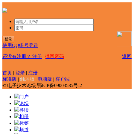
登录
使用QQ帐号登录
还没有注册？
注册
找回密码
返回
首页
|
登录
|
注册
标准版
|
触屏版
|
电脑版
|
客户端
© 电子技术论坛 鄂ICP备09003585号-2
门户
论坛
导读
相册
标签
频道