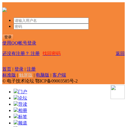
登录
使用QQ帐号登录
还没有注册？
注册
找回密码
返回
首页
|
登录
|
注册
标准版
|
触屏版
|
电脑版
|
客户端
© 电子技术论坛 鄂ICP备09003585号-2
门户
论坛
导读
相册
标签
频道