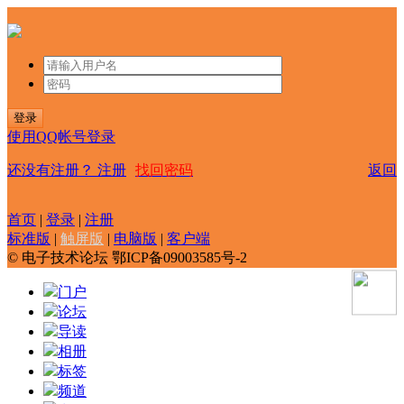
登录
使用QQ帐号登录
还没有注册？
注册
找回密码
返回
首页
|
登录
|
注册
标准版
|
触屏版
|
电脑版
|
客户端
© 电子技术论坛 鄂ICP备09003585号-2
门户
论坛
导读
相册
标签
频道