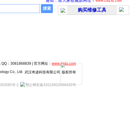
通知：请大家收藏新网址！
www.DzDu.com
公
购买维修工具
 QQ：3081868839 | 官方网址：
www.dzdu.com
logy Co., Ltd.
武汉奇迹科技有限公司
版权所有
003585号-2
鄂公网安备42010602000420号