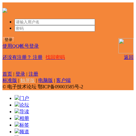
登录
使用QQ帐号登录
还没有注册？
注册
找回密码
返回
首页
|
登录
|
注册
标准版
|
触屏版
|
电脑版
|
客户端
© 电子技术论坛 鄂ICP备09003585号-2
门户
论坛
导读
相册
标签
频道