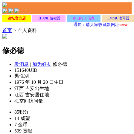
论坛官方店
RT809H编程器
串口打印信息
EMMC读写器
通知：请大家收藏新网址
www.Dz
首页
>
个人资料
修必德
发消息
|
加为好友
修必德
151640
UID
男
性别
1976 年 10 月 20 日
生日
江西 吉安
出生地
江西 吉安
居住地
41
空间访问量
85
积分
13
威望
7
金币
599
贡献