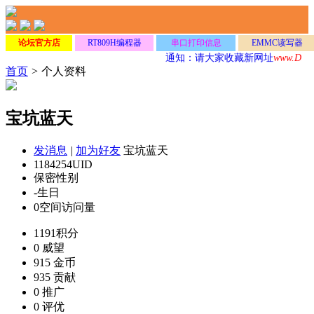
论坛官方店
RT809H编程器
串口打印信息
EMMC读写器
通知：请大家收藏新网址
www.DzDu
首页
>
个人资料
宝坑蓝天
发消息
|
加为好友
宝坑蓝天
1184254
UID
保密
性别
-
生日
0
空间访问量
1191
积分
0
威望
915
金币
935
贡献
0
推广
0
评优