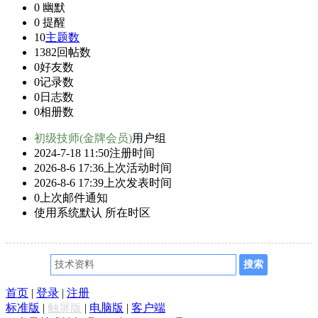
0
幽默
0
提醒
10
主题数
1382
回帖数
0
好友数
0
记录数
0
日志数
0
相册数
初级技师(金牌会员)
用户组
2024-7-18 11:50
注册时间
2026-8-6 17:36
上次活动时间
2026-8-6 17:39
上次发表时间
0
上次邮件通知
使用系统默认
所在时区
首页
|
登录
|
注册
标准版
|
触屏版
|
电脑版
|
客户端