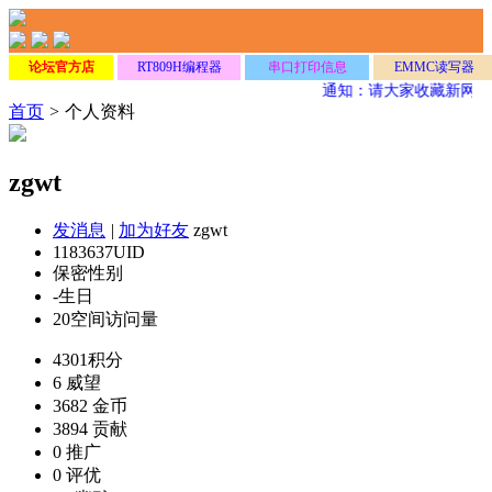
论坛官方店
RT809H编程器
串口打印信息
EMMC读写器
通知：请大家收藏新网址
首页
>
个人资料
zgwt
发消息
|
加为好友
zgwt
1183637
UID
保密
性别
-
生日
20
空间访问量
4301
积分
6
威望
3682
金币
3894
贡献
0
推广
0
评优